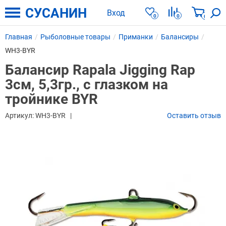
СУСАНИН
Вход
0
0
0
Главная
Рыболовные товары
Приманки
Балансиры
WH3-BYR
Балансир Rapala Jigging Rap
3см, 5,3гр., с глазком на
тройнике BYR
Артикул:
WH3-BYR
Оставить отзыв