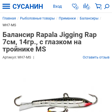
СУСАНИН
Вход
0
0
0
Главная
Рыболовные товары
Приманки
Балансиры
WH7-MS
Балансир Rapala Jigging Rap
7см, 14гр., с глазком на
тройнике MS
Артикул:
WH7-MS
Оставить отзыв