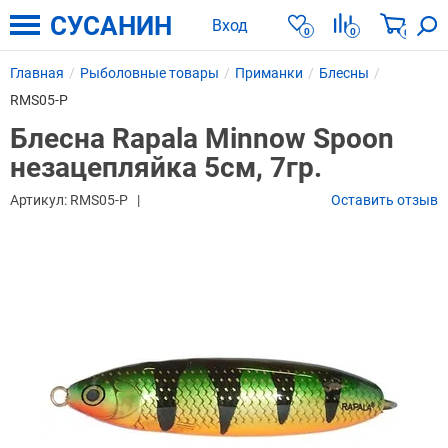
СУСАНИН
Вход
0
0
0
Главная
Рыболовные товары
Приманки
Блесны
RMS05-P
Блесна Rapala Minnow Spoon
незацепляйка 5см, 7гр.
Артикул:
RMS05-P
Оставить отзыв