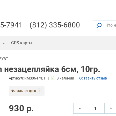
55-7941
(812) 335-6800
GPS карты
FYBT
 незацепляйка 6см, 10гр.
Артикул:
RMS06-FYBT
В наличии
Оставить отзыв
Финальная цена
?
930 р.
‐
+