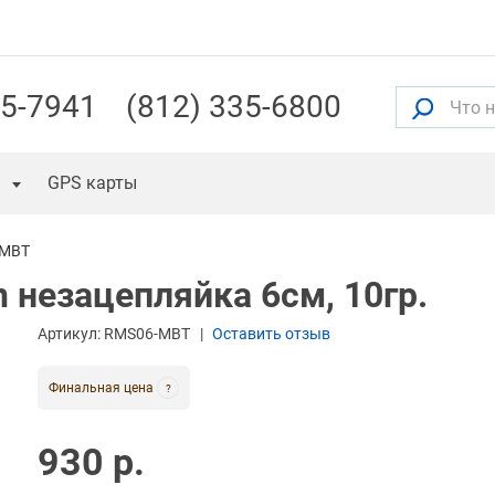
55-7941
(812) 335-6800
GPS карты
-MBT
 незацепляйка 6см, 10гр.
Артикул:
RMS06-MBT
Оставить отзыв
Финальная цена
?
930 р.