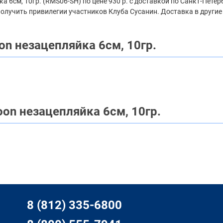
 6см, 10гр. (RMS06-SH) по цене 930 р. с доставкой по Санкт-Пете
 получить привилегии участников Клуба Сусанин. Доставка в другие
on незацепляйка 6см, 10гр.
on незацепляйка 6см, 10гр.
8 (812) 335-6800