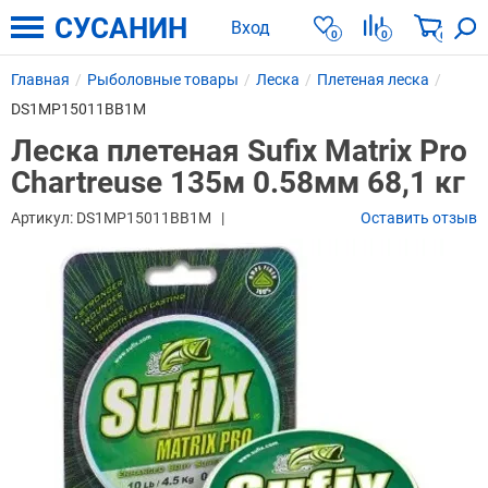
СУСАНИН
Вход
0
0
0
Главная
Рыболовные товары
Леска
Плетеная леска
DS1MP15011BB1M
Леска плетеная Sufix Matrix Pro
Chartreuse 135м 0.58мм 68,1 кг
Артикул:
DS1MP15011BB1M
Оставить отзыв