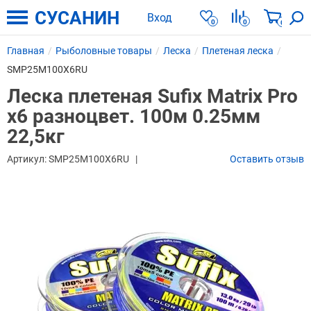
СУСАНИН
Вход
0
0
0
Главная
Рыболовные товары
Леска
Плетеная леска
SMP25M100X6RU
Леска плетеная Sufix Matrix Pro
x6 разноцвет. 100м 0.25мм
22,5кг
Артикул:
SMP25M100X6RU
Оставить отзыв