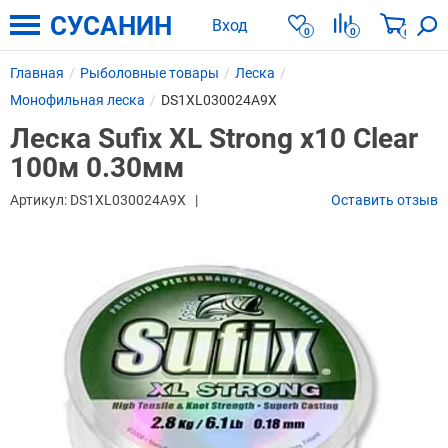
СУСАНИН
Вход
0
0
0
Главная
Рыболовные товары
Леска
Монофильная леска
DS1XL030024A9X
Леска Sufix XL Strong x10 Clear
100м 0.30мм
Артикул:
DS1XL030024A9X
Оставить отзыв