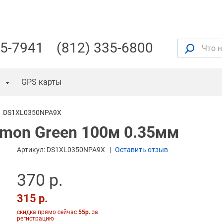
55-7941
(812) 335-6800
GPS карты
DS1XL0350NPA9X
Lemon Green 100м 0.35мм
Артикул:
DS1XL0350NPA9X
Оставить отзыв
370 р.
315 р.
скидка прямо сейчас
55р.
за
регистрацию