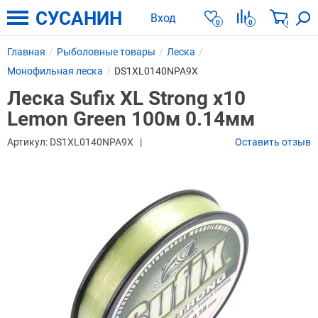
СУСАНИН
Вход
0
0
0
Главная
Рыболовные товары
Леска
Монофильная леска
DS1XL0140NPA9X
Леска Sufix XL Strong x10
Lemon Green 100м 0.14мм
Артикул:
DS1XL0140NPA9X
Оставить отзыв