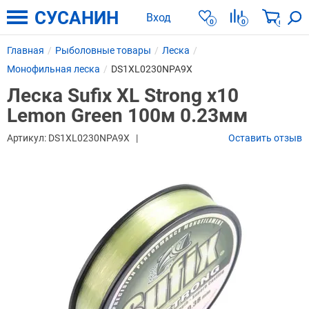
СУСАНИН
Вход
0
0
0
Главная
Рыболовные товары
Леска
Монофильная леска
DS1XL0230NPA9X
Леска Sufix XL Strong x10
Lemon Green 100м 0.23мм
Артикул:
DS1XL0230NPA9X
Оставить отзыв